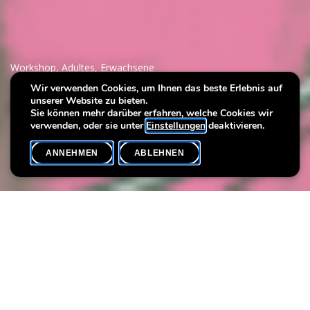
Workshop
,
Adultes
,
Erwachsene
Wir verwenden Cookies, um Ihnen das beste Erlebnis auf
unserer Website zu bieten.
Art & Wine
Sie können mehr darüber erfahren, welche Cookies wir
verwenden, oder sie unter
Einstellungen
deaktivieren.
ANNEHMEN
ABLEHNEN
VERANSTALTUNGSKALENDER
SHARE
Datum der Veranstaltung
Uhrzeit
10. Juli
18h00
Max. Teilnehmer
20