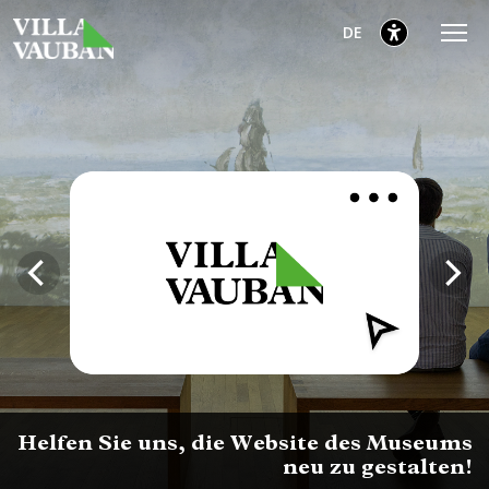
Zum
Zum
Zur
Deutsch
DE
Hauptmenü
Inhalt
Fußzeile
gehen
gehen
gehen
ausgewählt
Helfen Sie uns, die Website des Museums
neu zu gestalten!