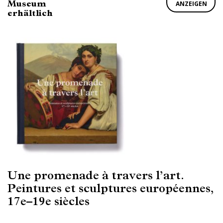
Museum
ANZEIGEN
erhältlich
Une promenade à travers l’art.
Peintures et sculptures européennes,
17e–19e siècles