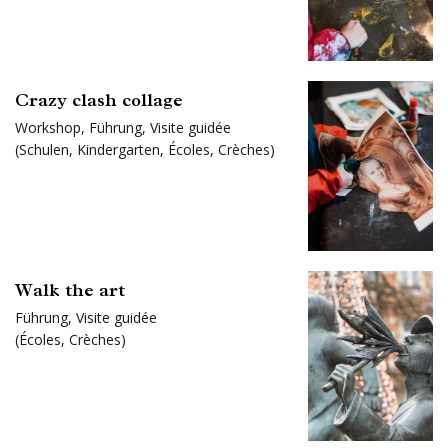
Crazy clash collage
Workshop
,
Führung
,
Visite guidée
(
Schulen
,
Kindergarten
,
Écoles
,
Crèches
)
Walk the art
Führung
,
Visite guidée
(
Écoles
,
Crèches
)