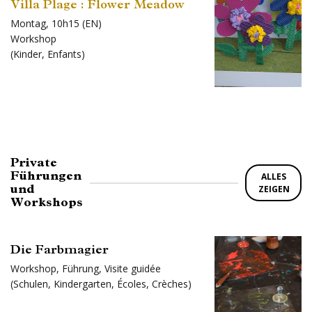
Villa Plage : Flower Meadow
Montag, 10h15 (EN)
Workshop
(
Kinder
,
Enfants
)
Private
Führungen
ALLES
und
ZEIGEN
Workshops
Die Farbmagier
Workshop
,
Führung
,
Visite guidée
(
Schulen
,
Kindergarten
,
Écoles
,
Crèches
)