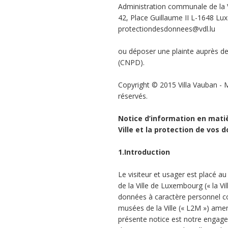
Administration communale de la 
42, Place Guillaume II L-1648 L
protectiondesdonnees@vdl.lu
ou déposer une plainte auprès d
(CNPD).
Copyright © 2015 Villa Vauban - M
réservés.
Notice d’information en matiè
Ville et la protection de vos
1.Introduction
Le visiteur et usager est placé 
de la Ville de Luxembourg (« la Vil
données à caractère personnel cons
musées de la Ville (« L2M ») ame
présente notice est notre engage