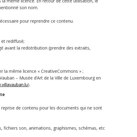
 la même licence. En retour de cette utilisation, le
 mentionné son nom.
écessaire pour reprendre ce contenu.
et rediffusé;
 avant la redistribution (prendre des extraits,
ter la même licence « CreativeCommons » ;
a Vauban – Musée d’Art de la Ville de Luxembourg en
.villavauban.lu
).
te
e reprise de contenu pour les documents qui ne sont
s, fichiers son, animations, graphismes, schémas, etc