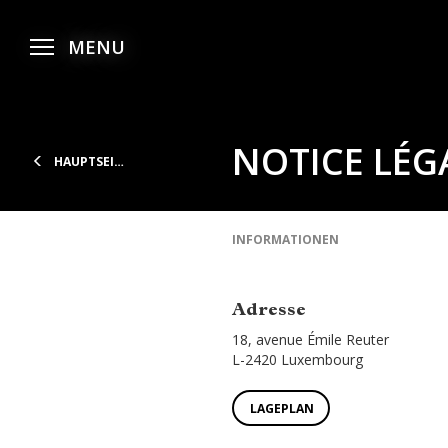
Zum
Zum
Zur
Hauptmenü
Inhalt
Fußzeile
Menü
MENU
öffnen
gehen
gehen
gehen
NOTICE LÉG
HAUPTSEITE
INFORMATIONEN
Adresse
18, avenue Émile Reuter
L-2420 Luxembourg
LAGEPLAN