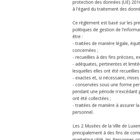
protection des données (UE) 2016
à l'égard du traitement des donn
Ce règlement est basé sur les pr
politiques de gestion de l'inform
être :
- traitées de manière légale, équ
concernées ;
- recueillies à des fins précises, ex
- adéquates, pertinentes et limité
lesquelles elles ont été recueillies 
- exactes et, si nécessaire, mises 
- conservées sous une forme perm
pendant une période n'excédant pa
ont été collectées ;
- traitées de manière à assurer l
personnel.
Les 2 Musées de la Ville de Luxe
principalement à des fins de com
marketing ciblé, les Personnes ont 