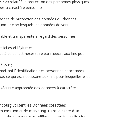
/679 relatif à la protection des personnes physiques
ées à caractère personnel.
incipes de protection des données ou “bonnes
ation", selon lesquels les données doivent
itable et transparente à l'égard des personnes
plicites et légitimes ;
es à ce qui est nécessaire par rapport aux fins pour
;
à jour ;
ettant l'identification des personnes concernées
s ce qui est nécessaire aux fins pour lesquelles elles
a sécurité appropriée des données à caractère
mbourg utilisent les Données collectées
munication et de marketing. Dans le cadre d'un
le droit de retirer, modifier ou interdire l'utilisation