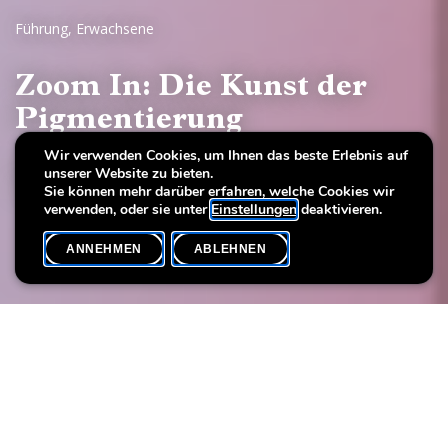
Führung
,
Erwachsene
Zoom In: Die Kunst der
Pigmentierung
Wir verwenden Cookies, um Ihnen das beste Erlebnis auf
Colour Kaleidoscope
unserer Website zu bieten.
Of pigments, pallets and painters
Sie können mehr darüber erfahren, welche Cookies wir
verwenden, oder sie unter
Einstellungen
deaktivieren.
ANNEHMEN
ABLEHNEN
VERANSTALTUNGSKALENDER
SHARE
Datum der Veranstaltung
Uhrzeit
8. März
16h00
Sprache(n)
Max. Teilnehmer