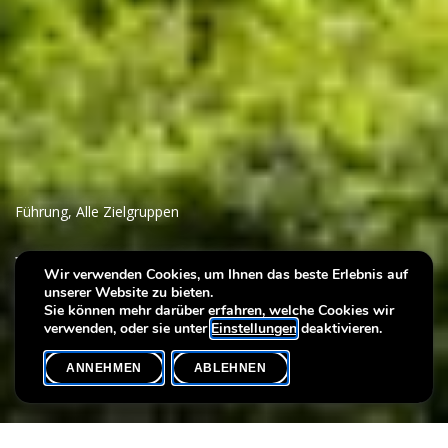
Führung
,
Alle Zielgruppen
Die Villa Vauban und ihr
Wir verwenden Cookies, um Ihnen das beste Erlebnis auf
unserer Website zu bieten.
Skulpturenpark
Sie können mehr darüber erfahren, welche Cookies wir
verwenden, oder sie unter
Einstellungen
deaktivieren.
ANNEHMEN
ABLEHNEN
VERANSTALTUNGSKALENDER
SHARE