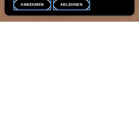
ANNEHMEN
ABLEHNEN
VERANSTALTUNGSKALENDER
SHARE
Datum der Veranstaltung
Uhrzeit
26. November
10h30
Max. Teilnehmer
10
Édouard, ein kleiner kunstbegeisterter Vogel, lädt unsere
kleinsten Besucher*innen ein, ihre ersten Schritte in der Villa
Vauban zu machen und an einer sensorischen Reise
teilzunehmen. Bei diesem interaktiven Besuch können die Kinder
krabbelnd oder laufend die Welt der Kunst auf spielerische Weise
entdecken. Eine Überraschungstüte wartet auf sie ... die es
natürlich mit allen Sinnen zu ertasten gilt!