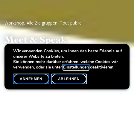
Workshop
,
Alle Zielgruppen
,
Tout public
Meet & Speak
Wir verwenden Cookies, um Ihnen das beste Erlebnis auf
Sprachpicknick mit dem Institut national des langues
unserer Website zu bieten.
Luxemburg
Sie können mehr darüber erfahren, welche Cookies wir
verwenden, oder sie unter
Einstellungen
deaktivieren.
ANNEHMEN
ABLEHNEN
VERANSTALTUNGSKALENDER
SHARE
Datum der Veranstaltung
Uhrzeit
18. Juni
10h00