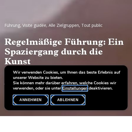
Führung
,
Visite guidée
,
Alle Zielgruppen
,
Tout public
Regelmäßige Führung: Ein
Spaziergang durch die
Kunst
Wir verwenden Cookies, um Ihnen das beste Erlebnis auf
Europäische Malerei und Skulptur, 17.–19.
unserer Website zu bieten.
Jahrhundert
Sie können mehr darüber erfahren, welche Cookies wir
verwenden, oder sie unter
Einstellungen
deaktivieren.
ANNEHMEN
ABLEHNEN
VERANSTALTUNGSKALENDER
SHARE
Datum der Veranstaltung
Uhrzeit