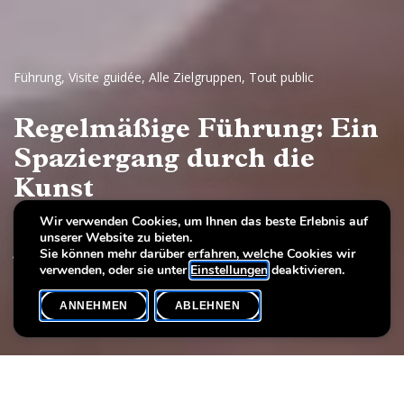
Führung
,
Visite guidée
,
Alle Zielgruppen
,
Tout public
Regelmäßige Führung: Ein
Spaziergang durch die
Kunst
Wir verwenden Cookies, um Ihnen das beste Erlebnis auf
Europäische Malerei und Skulptur, 17.–19.
unserer Website zu bieten.
Jahrhundert
Sie können mehr darüber erfahren, welche Cookies wir
verwenden, oder sie unter
Einstellungen
deaktivieren.
ANNEHMEN
ABLEHNEN
VERANSTALTUNGSKALENDER
SHARE
Datum der Veranstaltung
Uhrzeit