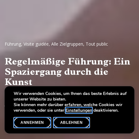
Führung
,
Visite guidée
,
Alle Zielgruppen
,
Tout public
Regelmäßige Führung: Ein
Spaziergang durch die
Kunst
Wir verwenden Cookies, um Ihnen das beste Erlebnis auf
Europäische Malerei und Skulptur, 17.–19.
unserer Website zu bieten.
Jahrhundert
Sie können mehr darüber erfahren, welche Cookies wir
verwenden, oder sie unter
Einstellungen
deaktivieren.
ANNEHMEN
ABLEHNEN
VERANSTALTUNGSKALENDER
SHARE