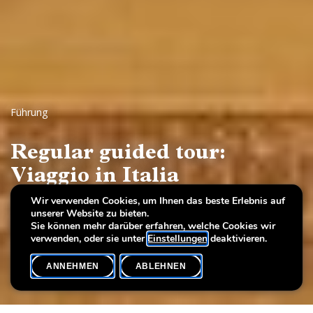
Führung
Regular guided tour:
Viaggio in Italia
Wir verwenden Cookies, um Ihnen das beste Erlebnis auf
Views of Milan, Venice, Rome and Naples, 17th-19th
unserer Website zu bieten.
centuries
Sie können mehr darüber erfahren, welche Cookies wir
verwenden, oder sie unter
Einstellungen
deaktivieren.
ANNEHMEN
ABLEHNEN
VERANSTALTUNGSKALENDER
SHARE