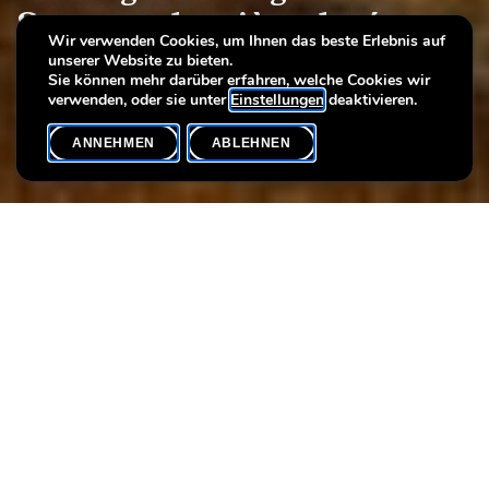
Sous une lumière dorée
Wir verwenden Cookies, um Ihnen das beste Erlebnis auf
unserer Website zu bieten.
L'Italie vue par les peintres néerlandais du 17e siècle
Sie können mehr darüber erfahren, welche Cookies wir
verwenden, oder sie unter
Einstellungen
deaktivieren.
ANNEHMEN
ABLEHNEN
VERANSTALTUNGSKALENDER
SHARE
Datum der Veranstaltung
Uhrzeit
20. Dezember
18h00
Au 17e siècle, plusieurs générations d’artistes néerlandais ou
flamands se sont rendus dans des villes et paysages italiens, de
préférence à Rome et dans la Campagna environnante, pour y
vivre et y peindre. À partir de 1640 environ, certains d’entre eux
se spécialisèrent dans la peinture de paysage. Sur place, les
artistes s’organisaient en communautés, dont les plus connues