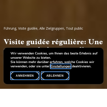
Führung
,
Visite guidée
,
Alle Zielgruppen
,
Tout public
Visite guidée régulière: Une
promenade à travers l'art
Wir verwenden Cookies, um Ihnen das beste Erlebnis auf
unserer Website zu bieten.
Dessins et sculptures européennes, 17e - 19e siècles
Sie können mehr darüber erfahren, welche Cookies wir
verwenden, oder sie unter
Einstellungen
deaktivieren.
ANNEHMEN
ABLEHNEN
VERANSTALTUNGSKALENDER
SHARE
Datum der Veranstaltung
Uhrzeit