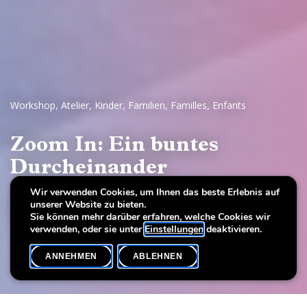
Workshop
,
Atelier
,
Kinder
,
Familien
,
Familles
,
Enfants
Zoom In: Ein buntes
Durcheinander
Wir verwenden Cookies, um Ihnen das beste Erlebnis auf
Colour Kaleidoscope
unserer Website zu bieten.
Of pigments, pallets and painters
Sie können mehr darüber erfahren, welche Cookies wir
verwenden, oder sie unter
Einstellungen
deaktivieren.
ANNEHMEN
ABLEHNEN
VERANSTALTUNGSKALENDER
SHARE