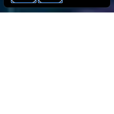
WHAT'S ON
SHARE
Que signifie « faire sécession » dans le domaine des beaux-arts
? En 1926, soit il y a exactement 100 ans, des tensions sont
apparues au sein du milieu artistique luxembourgeois, poussant
de jeunes artistes, tels que Joseph Kutter, Harry Rabinger, Jean
Schaack et Nico Klopp, à fonder leur propre mouvement de
sécession, à l’écart du Cercle Artistique bien établi (1927–1930).
L’objectif de cette présentation, suivie d’une visite
guidée de l’exposition
Bienvenue à la Villa ! (3)
, est de
commémorer ce moment captivant de l’histoire de l’art
luxembourgeois.
Nico Klopp (1894–1930),
Le port de Martigues
, 1929, Huile sur
bois © Les 2 Musées de la Ville de Luxembourg