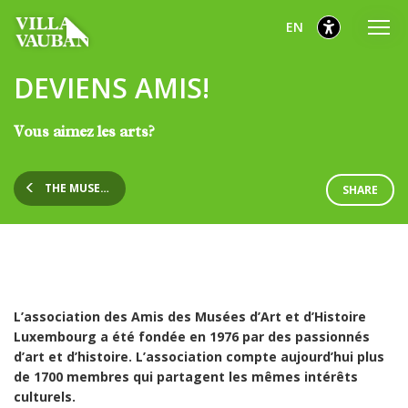
Go
Go
Go
selected
English
EN
to
to
to
main
content
footer
selected
DEVIENS AMIS!
menu
Vous aimez les arts?
THE MUSEUM
SHARE
L’association des Amis des Musées d’Art et d’Histoire
Luxembourg a été fondée en 1976 par des passionnés
d’art et d’histoire. L’association compte aujourd’hui plus
de 1700 membres qui partagent les mêmes intérêts
culturels.