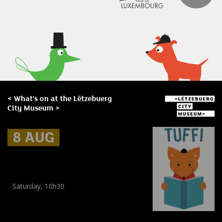
< What's on at the Lëtzebuerg
City Museum >
8 AUG
8 AUG
8 AUG
Museum Break : a Summer of
Stories
Saturday, 10h30
Workshop
,
Workshop
(
Children
,
Enfants
)