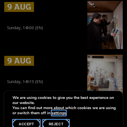
9 AUG
9 AUG
9 AUG
Regular guided tour: City Visions
Sunday, 14h00 (EN)
Guided tour
(
All audiences
)
9 AUG
9 AUG
9 AUG
Discover the Muerbelsmillen
Sunday, 14h15 (EN)
Guided tour
,
Visite guidée
(
All audiences
,
Tout public
)
We are using cookies to give you the best experience on
our website.
You can find out more about which cookies we are using
or switch them off in
settings
.
-
Notice légale
Accessibility statement
ACCEPT
REJECT