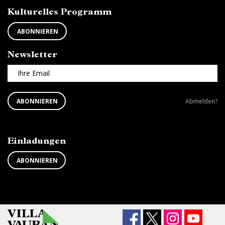
Kulturelles Programm
ABONNIEREN
Newsletter
Ihre Email
ABONNIEREN
Newsletter
ABONNIEREN
Abmelden?
SIE
abbestellen?
DEN
NEWSLETTER
Einladungen
ABONNIEREN