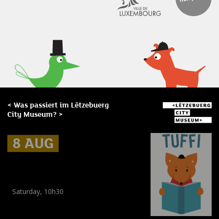
< Was passiert im Lëtzebuerg
City Museum? >
8 AUG
8 AUG
8 AUG
Museum Break : un été en
histoires
Saturday, 10h30
Workshop
(
Kinder
,
Enfants
)