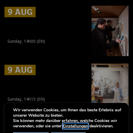
9 AUG
9 AUG
9 AUG
Regelmäßige Führung: City
Visions
Sunday, 14h00 (EN)
Führung
(
Alle Zielgruppen
)
9 AUG
9 AUG
9 AUG
Entdecken Sie die
Muerbelsmillen
Sunday, 14h15 (EN)
Führung
,
Visite guidée
Wir verwenden Cookies, um Ihnen das beste Erlebnis auf
(
Alle Zielgruppen
,
Tout public
)
unserer Website zu bieten.
Sie können mehr darüber erfahren, welche Cookies wir
verwenden, oder sie unter
Einstellungen
deaktivieren.
-
Notice légale
Erklärung zur Barrierfreiheit