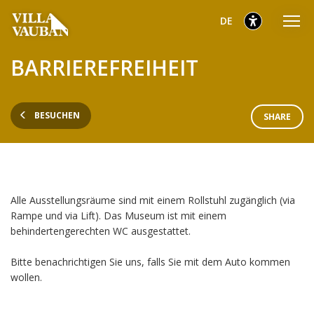
Zum
Zum
Zur
ausgewählt
Deutsch
DE
Hauptmenü
Inhalt
Fußzeile
gehen
gehen
gehen
ausgewählt
BARRIEREFREIHEIT
BESUCHEN
SHARE
Alle Ausstellungsräume sind mit einem Rollstuhl zugänglich (via
Rampe und via Lift). Das Museum ist mit einem
behindertengerechten WC ausgestattet.
Bitte benachrichtigen Sie uns, falls Sie mit dem Auto kommen
wollen.