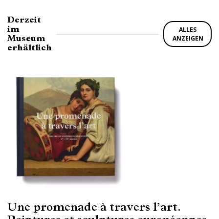
Derzeit
im
ALLES
Museum
ANZEIGEN
erhältlich
Une promenade à travers l’art.