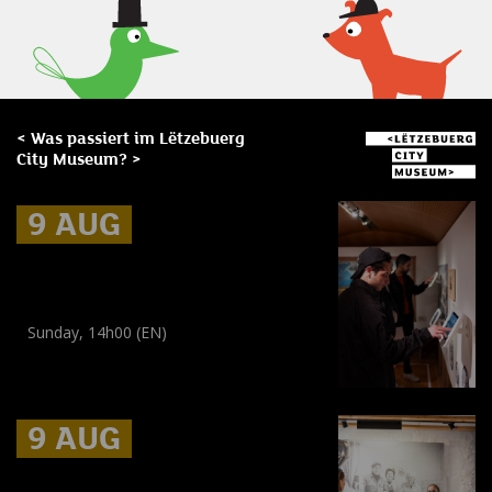
< Was passiert im Lëtzebuerg
City Museum? >
9 AUG
9 AUG
9 AUG
Regelmäßige Führung: City
Visions
Sunday, 14h00 (EN)
Führung
(
Alle Zielgruppen
)
9 AUG
9 AUG
9 AUG
Entdecken Sie die