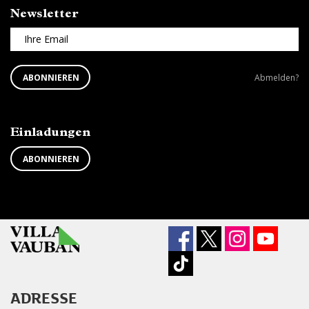
Newsletter
Ihre Email
ABONNIEREN
Newsletter
ABONNIEREN
Abmelden?
SIE
abbestellen?
DEN
NEWSLETTER
Einladungen
ABONNIEREN
ADRESSE