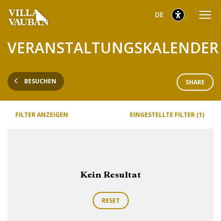
Zum
Zum
Zur
ausgewählt
Deutsch
DE
Hauptmenü
Inhalt
Fußzeile
gehen
gehen
gehen
ausgewählt
VERANSTALTUNGSKALENDER
BESUCHEN
SHARE
FILTER ANZEIGEN
EINGESTELLTE FILTER (1)
Kein Resultat
RESET