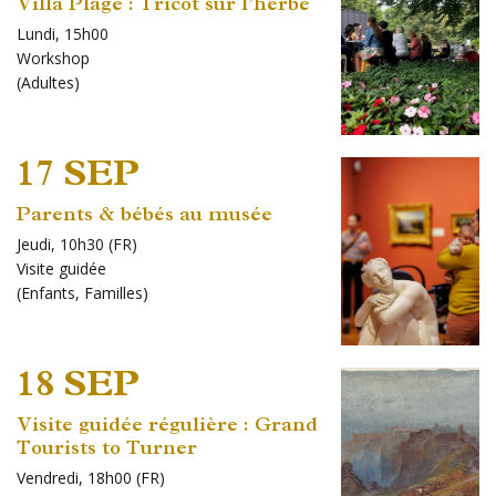
Villa Plage : Tricot sur l’herbe
Lundi, 15h00
Workshop
(
Adultes
)
17 SEP
Parents & bébés au musée
Jeudi, 10h30 (FR)
Visite guidée
(
Enfants
,
Familles
)
18 SEP
Visite guidée régulière : Grand
Tourists to Turner
Vendredi, 18h00 (FR)