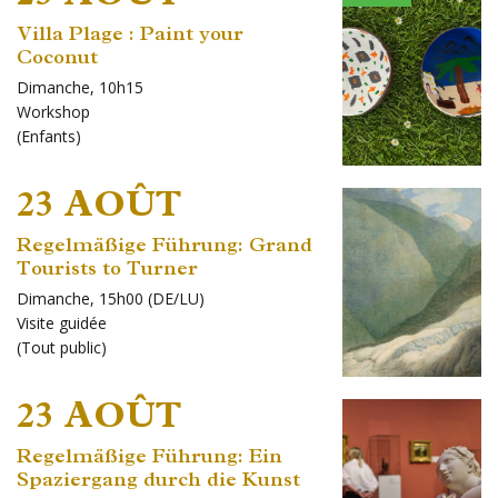
Villa Plage : Paint your
Coconut
Dimanche, 10h15
Workshop
(
Enfants
)
23 AOÛT
Regelmäßige Führung: Grand
Tourists to Turner
Dimanche, 15h00 (DE/LU)
Visite guidée
(
Tout public
)
23 AOÛT
Regelmäßige Führung: Ein
Spaziergang durch die Kunst