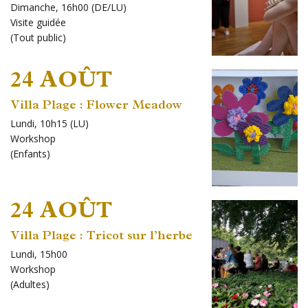
Dimanche, 16h00 (DE/LU)
Visite guidée
(
Tout public
)
24 AOÛT
Villa Plage : Flower Meadow
Lundi, 10h15 (LU)
Workshop
(
Enfants
)
24 AOÛT
Villa Plage : Tricot sur l’herbe
Lundi, 15h00
Workshop
(
Adultes
)