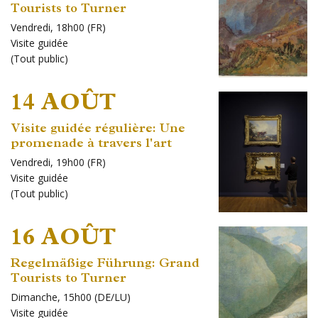
Tourists to Turner
Vendredi, 18h00 (FR)
Visite guidée
(
Tout public
)
14 AOÛT
Visite guidée régulière: Une
promenade à travers l'art
Vendredi, 19h00 (FR)
Visite guidée
(
Tout public
)
16 AOÛT
Regelmäßige Führung: Grand
Tourists to Turner
Dimanche, 15h00 (DE/LU)
Visite guidée