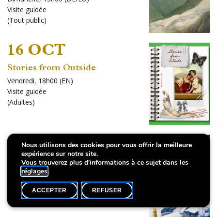
Visite guidée
(
Tout public
)
16 OCT
Stories from Outside
Vendredi, 18h00 (EN)
Visite guidée
(
Adultes
)
18 OCT
Nous utilisons des cookies pour vous offrir la meilleure
expérience sur notre site.
Villa creativa
Vous trouverez plus d'informations à ce sujet dans les
réglages
.
Dimanche, 14h00
Workshop
ACCEPTER
REFUSER
(
Enfants
,
Familles
)