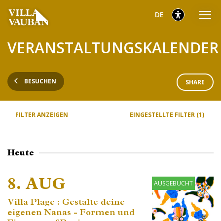
Zum
Zum
Zur
ausgewählt
Deutsch
DE
Hauptmenü
Inhalt
Fußzeile
gehen
gehen
gehen
ausgewählt
VERANSTALTUNGSKALENDER
BESUCHEN
SHARE
FILTER ANZEIGEN
EINGESTELLTE FILTER (1)
Heute
8. AUG
AUSGEBUCHT
Villa Plage : Gestalte deine
eigenen Nanas - Formen und