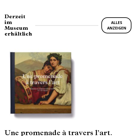
Derzeit
im
ALLES
Museum
ANZEIGEN
erhältlich
Une promenade à travers l’art.