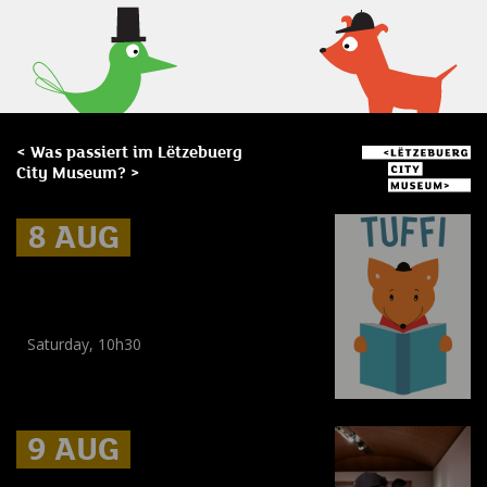
< Was passiert im Lëtzebuerg
City Museum? >
8 AUG
8 AUG
8 AUG
Museum Break : un été en
histoires
Saturday, 10h30
Workshop
(
Kinder
,
Enfants
)
9 AUG
9 AUG
9 AUG