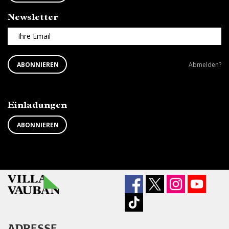
Newsletter
Ihre Email
ABONNIEREN
Newsletter
ABONNIEREN
Abmelden?
SIE
abbestellen?
DEN
NEWSLETTER
Einladungen
ABONNIEREN
ADRESSE