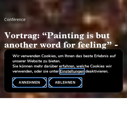
Conférence
Vortrag: “Painting is but
another word for feeling” -
John Constable and English
Wir verwenden Cookies, um Ihnen das beste Erlebnis auf
unserer Website zu bieten.
Landscape
Sie können mehr darüber erfahren, welche Cookies wir
verwenden, oder sie unter
Einstellungen
deaktivieren.
ANNEHMEN
ABLEHNEN
VERANSTALTUNGSKALENDER
SHARE
Sprache(n)
EN