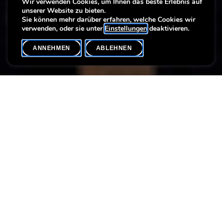
Wir verwenden Cookies, um Ihnen das beste Erlebnis auf
unserer Website zu bieten.
Eure Freunde sind unsere Freunde !
Sie können mehr darüber erfahren, welche Cookies wir
verwenden, oder sie unter
Einstellungen
deaktivieren.
ANNEHMEN
ABLEHNEN
VERANSTALTUNGSKALENDER
SHARE
Sprache(n)
Max. Teilnehmer
F / D / EN / L
20
Laden Sie Ihre Gäste ins Museum ein!
Sie möchten gemeinsam mit Freunden, Kollegen, Kunden etc.
eine Ausstellung besuchen? Unser neues Angebot „VisitePlus"
erlaubt es Ihnen, bis zu 20 Personen zu einer professionellen
Ausstellungsführung in die Villa Vauban einzuladen. Anschließend
können Sie gemeinsam ein Glas zusammen trinken und den