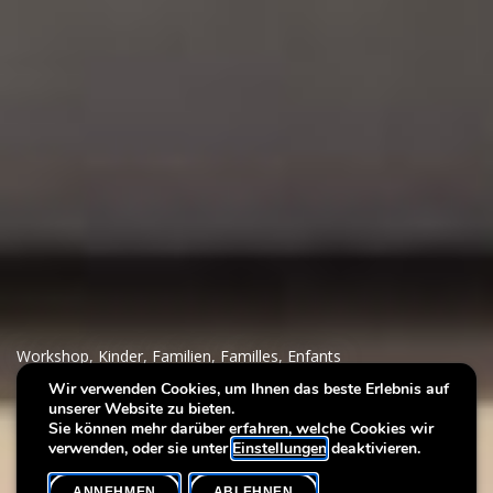
Workshop
,
Kinder
,
Familien
,
Familles
,
Enfants
Wir verwenden Cookies, um Ihnen das beste Erlebnis auf
unserer Website zu bieten.
Pop-up Winter Landscape
Sie können mehr darüber erfahren, welche Cookies wir
verwenden, oder sie unter
Einstellungen
deaktivieren.
ANNEHMEN
ABLEHNEN