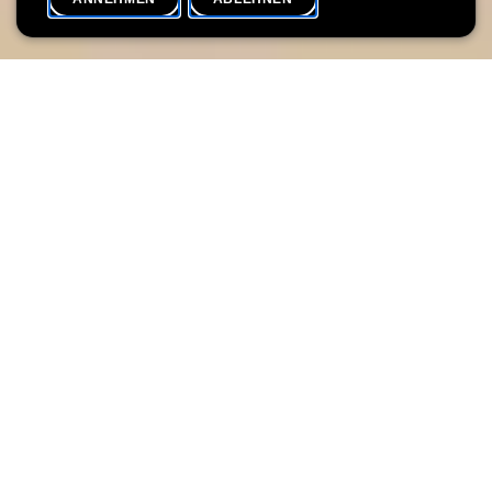
VERANSTALTUNGSKALENDER
SHARE
Max. Teilnehmer
10
Du möchtest deine eigene Winterlandschaft in 3D gestalten?
Erlebe Bastelspaß pur in der Villa Vauban gemeinsam mit deinen
Eltern. Mit einem einfachen Karton und vielen verschiedenen
Materialien kannst du eine fantastische, lebhafte Winterwelt
kreieren.
Publikum :
Ab 7 Jahren
© Anna Hilbert