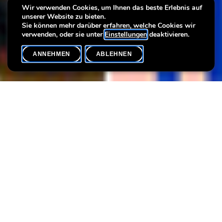
Queer possibilities ft. Art &
Wir verwenden Cookies, um Ihnen das beste Erlebnis auf
unserer Website zu bieten.
Wine
Sie können mehr darüber erfahren, welche Cookies wir
verwenden, oder sie unter
Einstellungen
deaktivieren.
ANNEHMEN
ABLEHNEN
VERANSTALTUNGSKALENDER
SHARE
Max. Teilnehmer
20
Join us for a special evening at Villa Vauban.
The evening begins with
Queer Possibilities at Villa Vauban
?, a
short guided tour that encourages all visitors to explore works
from the 17th to 19th centuries from non-heteronormative
perspectives and to reflect on the diversity of human identities
and relationships. Through engaging discussions, this tour