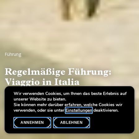
Führung
Regelmäßige Führung:
Viaggio in Italia
Wir verwenden Cookies, um Ihnen das beste Erlebnis auf
Ansichten von Mailand, Venedig, Rom und Neapel, 17.
unserer Website zu bieten.
bis 19. Jahrhundert
Sie können mehr darüber erfahren, welche Cookies wir
verwenden, oder sie unter
Einstellungen
deaktivieren.
ANNEHMEN
ABLEHNEN
VERANSTALTUNGSKALENDER
SHARE