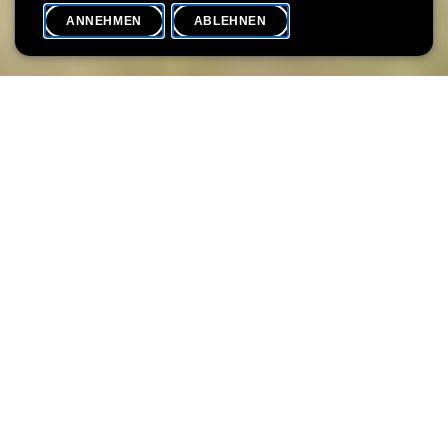
ANNEHMEN
ABLEHNEN
VERANSTALTUNGSKALENDER
SHARE
Datum der Veranstaltung
Uhrzeit
10. August
15h00
Sprache(n)
Max. Teilnehmer
DE / LU
20
Die Ausstellung führt zu emblematischen Städten und Gegenden
Italiens. Aus insgesamt drei Jahrhunderten und aus der Hand
italienischer, niederländischer, französischer und britischer
Künstler(inne)n präsentiert sie antikisierende Ideallandschaften,
zahlreiche Veduten sowie Alltagsszenen im städtischen Raum.
Den Bildern gemeinsam ist das südliche Licht, die Eleganz der
Architektur, der Liebreiz der Landschaften und die Omnipräsenz