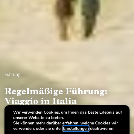
Führung
Regelmäßige Führung:
Viaggio in Italia
Wir verwenden Cookies, um Ihnen das beste Erlebnis auf
Ansichten von Mailand, Venedig, Rom und Neapel, 17.
unserer Website zu bieten.
bis 19. Jahrhundert
Sie können mehr darüber erfahren, welche Cookies wir
verwenden, oder sie unter
Einstellungen
deaktivieren.