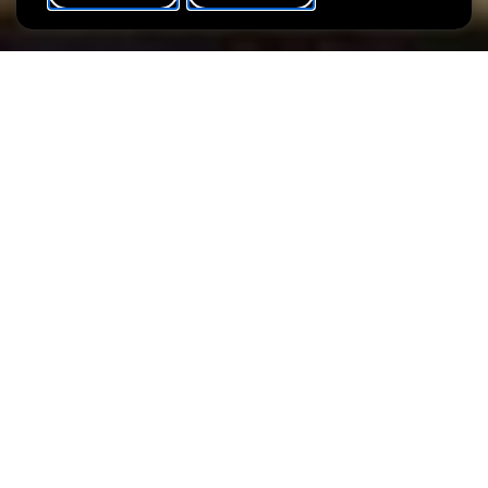
VERANSTALTUNGSKALENDER
SHARE
Sprache(n)
D
Jeden Sonntag können Sie an der Führung durch die Ausstellung
"Willkommen in der Villa! Jüngste Schenkungen und
Erwerbungen" teilnehmen.
Dauer
1:00
Preis
Eintritt ins Museum