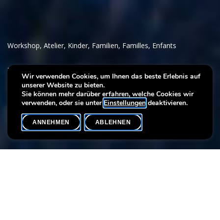
Workshop
,
Atelier
,
Kinder
,
Familien
,
Familles
,
Enfants
Vacances de Carnaval à la
Wir verwenden Cookies, um Ihnen das beste Erlebnis auf
unserer Website zu bieten.
Villa Vauban
Sie können mehr darüber erfahren, welche Cookies wir
verwenden, oder sie unter
Einstellungen
deaktivieren.
ANNEHMEN
ABLEHNEN
VERANSTALTUNGSKALENDER
SHARE
In der Ausstellung "Ein Spaziergang durch die Kunst" gibt es viele
Gemälde, auf denen die Figuren verkleidet sind. Wirst du sie alle
finden? Verbringe einen verrückten Nachmittag in der Villa
Vauban und bastel dir deine eigene Verkleidungsmaske!