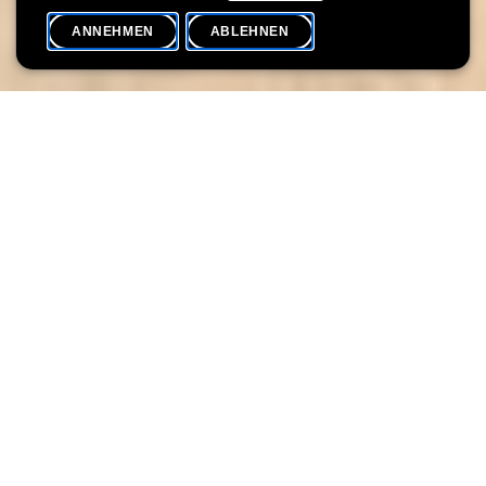
ANNEHMEN
ABLEHNEN
VERANSTALTUNGSKALENDER
SHARE
Begleiten Sie uns auf einem magischen Kunsterlebnis für die
ganze Familie! Bei diesem Workshop haben Kinder und Eltern
die Chance, die Kunst der Aquarellmalerei zu erlernen, während
sie die wunderschönen Lichtphänomene des hohen Nordens
zum Leben erwecken.
Publikum:
für die ganze Familie, ab 3 Jahren
Daten:
Donnerstag 04.01
Uhrzeit:
14:00 - 16:00
Dauer:
2:00
Sprachen:
mehrsprachig
Dauer