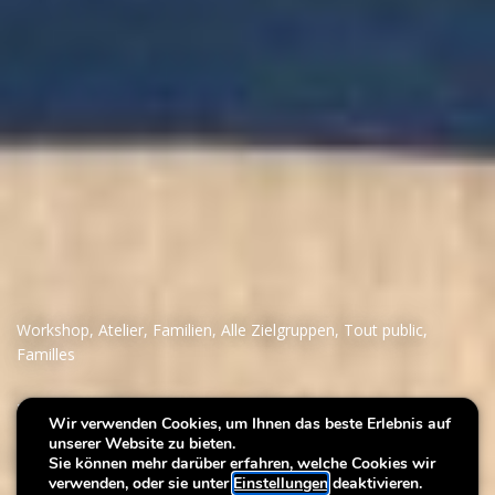
Workshop
,
Atelier
,
Familien
,
Alle Zielgruppen
,
Tout public
,
Familles
Villa Noël: Lichter
Wir verwenden Cookies, um Ihnen das beste Erlebnis auf
unserer Website zu bieten.
einfangen!
Sie können mehr darüber erfahren, welche Cookies wir
verwenden, oder sie unter
Einstellungen
deaktivieren.