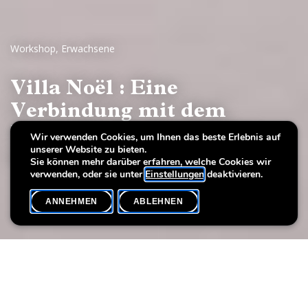
Workshop
,
Erwachsene
Villa Noël : Eine
Verbindung mit dem
Unsichtbaren herstellen -
Wir verwenden Cookies, um Ihnen das beste Erlebnis auf
unserer Website zu bieten.
mit Jeannine Unsen
Sie können mehr darüber erfahren, welche Cookies wir
verwenden, oder sie unter
Einstellungen
deaktivieren.
ANNEHMEN
ABLEHNEN
VERANSTALTUNGSKALENDER
SHARE
WORKSHOP STICKEREI AUF FOTOGRAFIE
In diesem Workshop erforschen die Teilnehmer andere