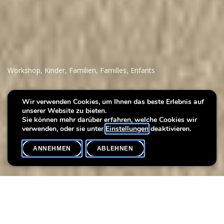
Workshop
,
Kinder
,
Familien
,
Familles
,
Enfants
Villa Noël : Stylish
Wir verwenden Cookies, um Ihnen das beste Erlebnis auf
unserer Website zu bieten.
Christmas Jumpers
Sie können mehr darüber erfahren, welche Cookies wir
verwenden, oder sie unter
Einstellungen
deaktivieren.
ANNEHMEN
ABLEHNEN
VERANSTALTUNGSKALENDER
SHARE
In diesem Workshop nimmt die Weihnachtspulli-Tradition eine
neue Form an. Die bunten Filzpullis mit lustigen Motiven eignen
sich perfekt als Deko für deinen Weihnachtsbaum. Lass deiner