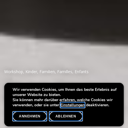
Workshop
,
Kinder
,
Familien
,
Familles
,
Enfants
Villa Noël : Wintermagie
Wir verwenden Cookies, um Ihnen das beste Erlebnis auf
unserer Website zu bieten.
auf Zauberpapier
Sie können mehr darüber erfahren, welche Cookies wir
verwenden, oder sie unter
Einstellungen
deaktivieren.
ANNEHMEN
ABLEHNEN
VERANSTALTUNGSKALENDER
SHARE