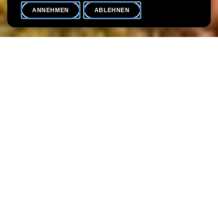
ANNEHMEN
ABLEHNEN
VERANSTALTUNGSKALENDER
SHARE
Neugier
Kunstworkshops für Kinder, Jugendliche und Erwachsene
mit der Künstlerin Sonia Dumitrescu.
Bei den Workshops von Sonia Dumitrescu stehen kreative
Prozesse, Vorstellungskraft und Selbstentdeckung im
Mittelpunkt. Ihre holistische, interdisziplinäre und interaktive
Herangehensweise lädt die Teilnehmenden der acht geplanten
Workshops dazu ein, diese künstlerische Vision zu entdecken
und sich von der Kraft der Neugier leiten zu lassen.
Fusion
Was passiert, wenn Grenzen verschwimmen und Bedeutungen
sich überschneiden? Welche Formen der Fusion gibt es noch zu
entdecken? Erforschen wir gemeinsam unsere persönlichen
Verknüpfungspunkte und lassen diese Form annehmen.