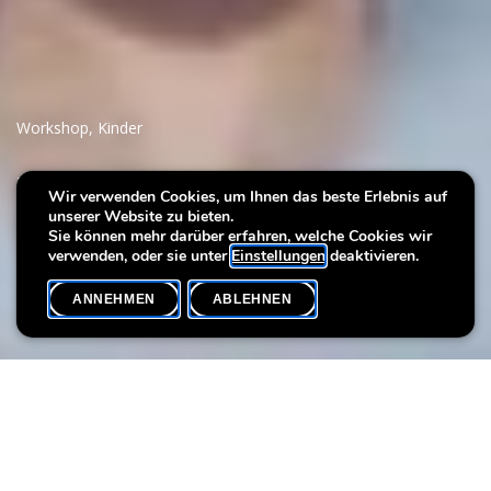
Workshop
,
Kinder
Villa Plage : Kreationen -
Wir verwenden Cookies, um Ihnen das beste Erlebnis auf
unserer Website zu bieten.
Raum
Sie können mehr darüber erfahren, welche Cookies wir
verwenden, oder sie unter
Einstellungen
deaktivieren.
ANNEHMEN
ABLEHNEN
VERANSTALTUNGSKALENDER
SHARE
Workshops für Kinder mit der Künstlerin Sonia
Dumitrescu
Sonia Dumitrescu bietet Workshops an, die sich auf den