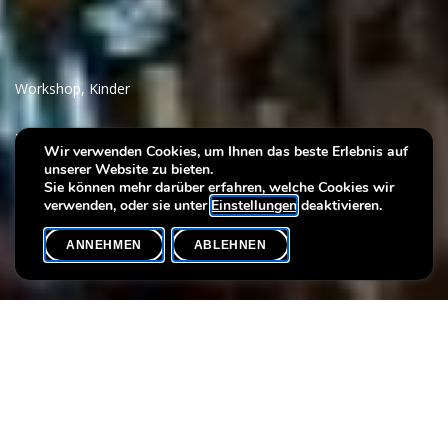
Workshop
,
Kinder
Villa Plage : Kreationen -
Wir verwenden Cookies, um Ihnen das beste Erlebnis auf
unserer Website zu bieten.
Unterstützung
Sie können mehr darüber erfahren, welche Cookies wir
verwenden, oder sie unter
Einstellungen
deaktivieren.
ANNEHMEN
ABLEHNEN
VERANSTALTUNGSKALENDER
SHARE
Workshops für Kinder mit der Künstlerin Sonia
Dumitrescu
Sonia Dumitrescu bietet Workshops an, die sich auf den
kreativen Prozess, die Vorstellungskraft und die