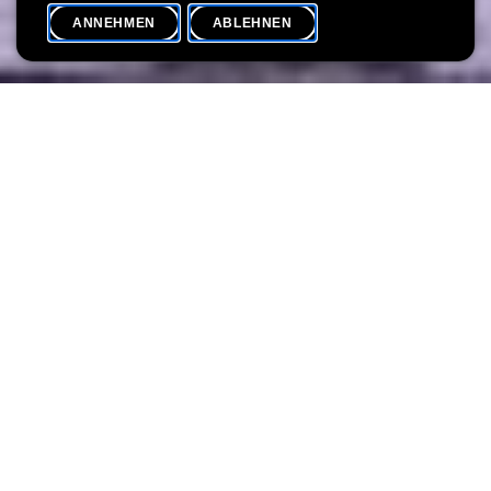
ANNEHMEN
ABLEHNEN
VERANSTALTUNGSKALENDER
SHARE
Neugier
Kunstworkshops für Kinder, Jugendliche und Erwachsene
mit der Künstlerin Sonia Dumitrescu.
Bei den Workshops von Sonia Dumitrescu stehen kreative
Prozesse, Vorstellungskraft und Selbstentdeckung im
Mittelpunkt. Ihre holistische, interdisziplinäre und interaktive
Herangehensweise lädt die Teilnehmenden der acht geplanten
Workshops dazu ein, diese künstlerische Vision zu entdecken
und sich von der Kraft der Neugier leiten zu lassen.
Resonanzen
Welche Stimmung geht von dem Foto mit den beiden Katzen
aus? Wodurch entsteht diese Resonanz? Lassen wir gemeinsam
Welten entstehen, in denen jedes Element zum Echo des
anderen wird.