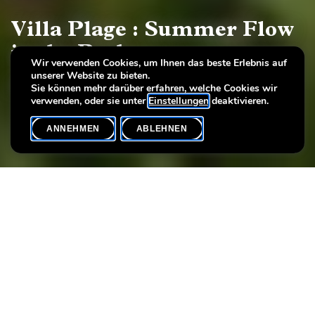
Villa Plage : Summer Flow
in the Park
Wir verwenden Cookies, um Ihnen das beste Erlebnis auf
unserer Website zu bieten.
Pilates avec Katia
Sie können mehr darüber erfahren, welche Cookies wir
verwenden, oder sie unter
Einstellungen
deaktivieren.
ANNEHMEN
ABLEHNEN
VERANSTALTUNGSKALENDER
SHARE
Datum der Veranstaltung
Uhrzeit
28. August
18h00
Sprache(n)
EN