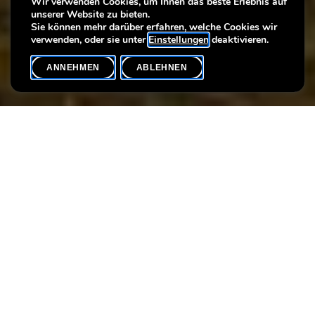
Wir verwenden Cookies, um Ihnen das beste Erlebnis auf
unserer Website zu bieten.
Kunst
Sie können mehr darüber erfahren, welche Cookies wir
verwenden, oder sie unter
Einstellungen
deaktivieren.
ANNEHMEN
ABLEHNEN
VERANSTALTUNGSKALENDER
SHARE
Nehmen Sie an einer kombinierten Tour durch die Ausstellungen
In goldenem Licht
und
Ein Spaziergang durch die Kunst
teil,
bei der Sie das Beste aus beiden Ausstellungen kennenlernen:
Welche Verbindungen lassen sich zwischen den beiden
Ausstellungen herstellen, welche Werke könnten aus der
gleichen Künstlergeneration stammen und welche Motive
wiederholen sich?
Dieser Besuch bietet die Gelegenheit, die Werke der
Dauerausstellung mit den Gemälden einer Privatsammlung in
Verbindung zu bringen.