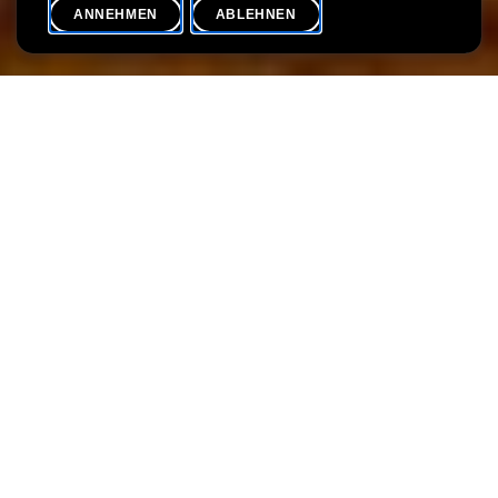
ANNEHMEN
ABLEHNEN
VERANSTALTUNGSKALENDER
SHARE
Max. Teilnehmer
20
L’exposition nous emmène à la découverte de villes et de
régions emblématiques d’Italie. Sur une période de quatre
siècles et de la main de peintres italiens, néerlandais, français et
britanniques, elle présente des paysages antiques idéalisés, de
nombreuses vedute ainsi que des scènes de la vie quotidienne
en milieu urbain. Les tableaux ont en commun la lumière
méridionale, l’élégance de l’architecture, le charme des paysages
et l’omniprésence de l’Antiquité.
Outre des vues des cinq villes mentionnées, on y trouve des
capricci, des compositions imaginatives de ruines antiques dans
des paysages bucoliques. Les places romaines peintes par