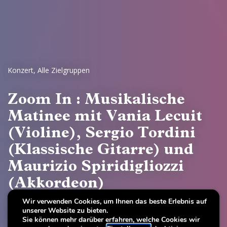
Konzert
,
Alle Zielgruppen
Zoom In : Musikalische
Matinee mit Vania Lecuit
(Violine), Sergio Tordini
(Klassische Gitarre) und
Maurizio Spiridigliozzi
(Akkordeon)
Wir verwenden Cookies, um Ihnen das beste Erlebnis auf
Colour Kaleidoscope
unserer Website zu bieten.
Of pigments, pallets and painters
Sie können mehr darüber erfahren, welche Cookies wir