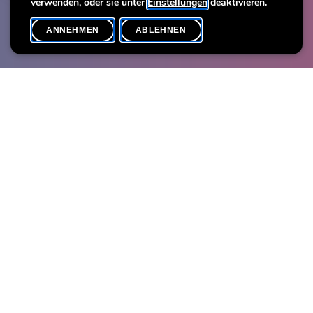
verwenden, oder sie unter
Einstellungen
deaktivieren.
ANNEHMEN
ABLEHNEN
VERANSTALTUNGSKALENDER
SHARE
Max. Teilnehmer
40
Das Trio in seiner ungewöhnlichen Besetzung - Violine,
Akkordeon und Gitarre - präsentiert einen breiten musikalischen
Erfahrungsschatz, der von jahrhundertealter Musik bis hin zu
aktueller Musik reicht.
Bei diesem Konzert verbindet sich die Vielfalt der
Improvisationskunst mit der individuellen Einzigartigkeit der
Interpreten. So eröffnet sich eine Welt der unbegrenzten
Möglichkeiten, und mit den Farben ihrer Instrumente malen sie
ein lebendiges Bild, wie das eines Kaleidoskops.