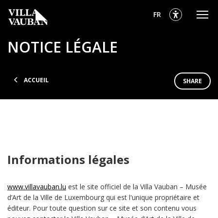
Aller
Aller
Aller
sélectionnés
Français
FR
au
au
au
menu
contenu
pied
sélectionnés
NOTICE LÉGALE
principal
de
page
ACCUEIL
SHARE
Informations légales
www.villavauban.lu
est le site officiel de la Villa Vauban – Musée
d’Art de la Ville de Luxembourg qui est l'unique propriétaire et
éditeur. Pour toute question sur ce site et son contenu vous