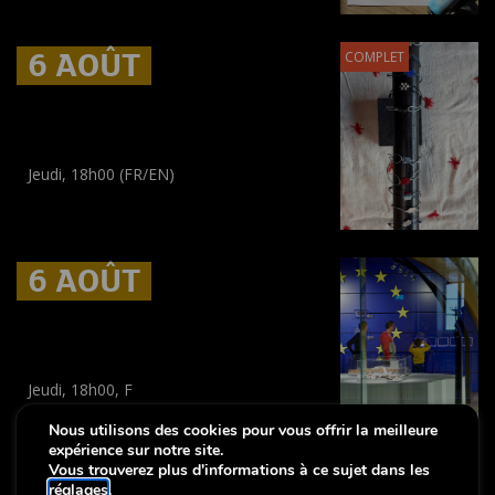
(
Enfants
)
6 AOÛT
6 AOÛT
6 AOÛT
COMPLET
Museum Break : Bracelets en
perles tissées
Jeudi, 18h00 (FR/EN)
Workshop
(
Adultes
)
6 AOÛT
6 AOÛT
6 AOÛT
Visite guidée régulière: The
Luxembourg Story
Jeudi, 18h00, F
Visite guidée
Nous utilisons des cookies pour vous offrir la meilleure
(
Tout public
)
expérience sur notre site.
Vous trouverez plus d'informations à ce sujet dans les
réglages
.