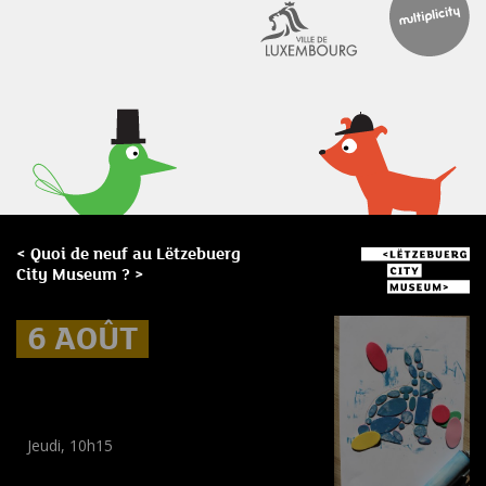
< Quoi de neuf au Lëtzebuerg
City Museum ? >
6 AOÛT
6 AOÛT
6 AOÛT
Museum Break : Summer foam
prints
Jeudi, 10h15
Workshop