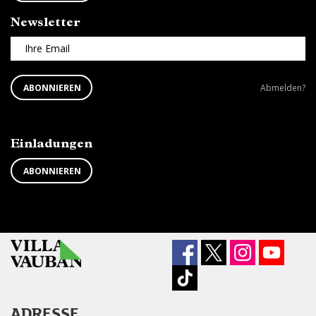
Newsletter
Ihre Email
ABONNIEREN
Newsletter
ABONNIEREN
Abmelden?
SIE
abbestellen?
DEN
NEWSLETTER
Einladungen
ABONNIEREN
ADRESSE