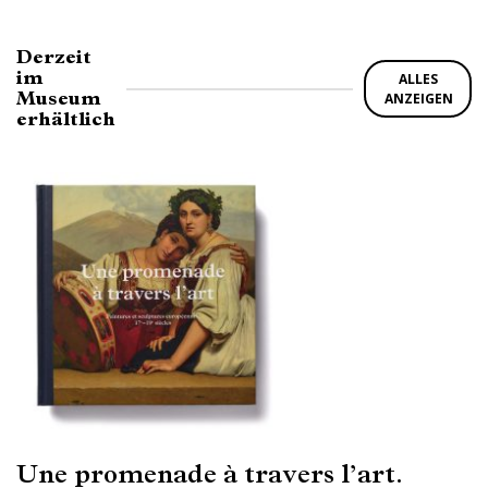
Derzeit
im
ALLES
Museum
ANZEIGEN
erhältlich
Une promenade à travers l’art.