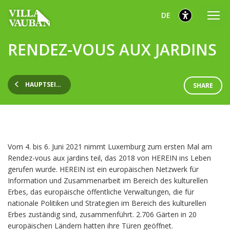
Zum
Zum
Zur
ausgewählt
Deutsch
DE
Hauptmenü
Inhalt
Fußzeile
gehen
gehen
gehen
ausgewählt
RENDEZ-VOUS AUX JARDINS
HAUPTSEITE
SHARE
Vom 4. bis 6. Juni 2021 nimmt Luxemburg zum ersten Mal am
Rendez-vous aux jardins teil, das 2018 von HEREIN ins Leben
gerufen wurde. HEREIN ist ein europäischen Netzwerk für
Information und Zusammenarbeit im Bereich des kulturellen
Erbes, das europäische öffentliche Verwaltungen, die für
nationale Politiken und Strategien im Bereich des kulturellen
Erbes zuständig sind, zusammenführt. 2.706 Gärten in 20
europäischen Ländern hatten ihre Türen geöffnet.