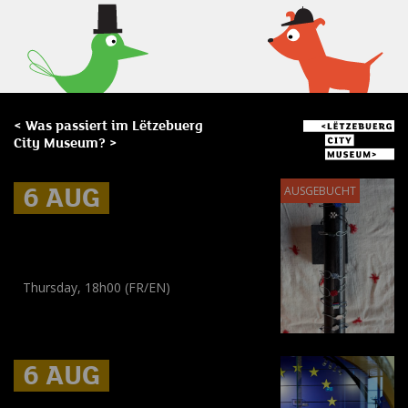
< Was passiert im Lëtzebuerg
City Museum? >
6 AUG
6 AUG
6 AUG
AUSGEBUCHT
Museum Break : Bracelets en
perles tissées
Thursday, 18h00 (FR/EN)
Workshop
(
Adultes
)
6 AUG
6 AUG
6 AUG