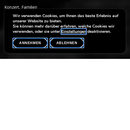
Konzert
,
Familien
Wir verwenden Cookies, um Ihnen das beste Erlebnis auf
unserer Website zu bieten.
Apéros-Concerts
Sie können mehr darüber erfahren, welche Cookies wir
verwenden, oder sie unter
Einstellungen
deaktivieren.
ANNEHMEN
ABLEHNEN
VERANSTALTUNGSKALENDER
SHARE
Max. Teilnehmer
40
In Anbetracht des großen Erfolgs der Apéros-Konzerte am
Sonntag, laden wir Sie zu einer neuen musikalischen Begegnung
ein.
Judith und Vania Lecuit erhielten ihre ersten musikalischen