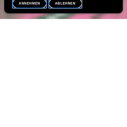
ANNEHMEN
ABLEHNEN
VERANSTALTUNGSKALENDER
SHARE
Max. Teilnehmer
20
Verbringen Sie einen außergewöhnlichen Abend in der Villa
Vauban, wo Kunst und Wein eine perfekte Verbindung eingehen!
Unter der Leitung von Esther Correia vom luxemburgischen
Weingut Molling Wines können Sie bei einem Collage-Workshop
Ihrer Kreativität freien Lauf lassen. Außerdem werden Sie drei
ausgewählte Weine verkosten, die Ihnen von Esther vorgestellt
werden.
Genießen Sie die Kunst in einer entspannten Atmosphäre
und entdecken Sie neue Geschmackserlebnisse.