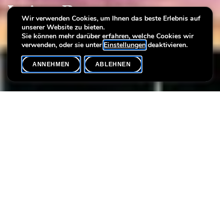
Intime Resonanzen
Wir verwenden Cookies, um Ihnen das beste Erlebnis auf
unserer Website zu bieten.
mit der Fotografin Séverine Peiffer
Sie können mehr darüber erfahren, welche Cookies wir
verwenden, oder sie unter
Einstellungen
deaktivieren.
ANNEHMEN
ABLEHNEN
VERANSTALTUNGSKALENDER
SHARE
Max. Teilnehmer
6
Im Rahmen dieser Workshop-Reihe bietet Séverine Peiffer einen
zweiten kreativen Workshop an, bei dem Wahrnehmung und
Resonanz im Mittelpunkt stehen. Während eines Rundgangs
durch die Ausstellung Bienvenue à la Villa ! (3) suchen sich die
Teilnehmenden ein Lieblingswerk aus und inspirieren sich daran,
um mithilfe von Fotografie ein Diptychon zu gestalten, das