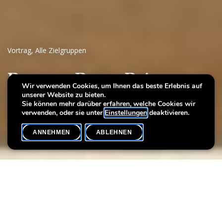
Vortrag
,
Alle Zielgruppen
Patrons, Poets, Painters
Wir verwenden Cookies, um Ihnen das beste Erlebnis auf
unserer Website zu bieten.
Britons in Europe in the Age of the Grand Tour
Sie können mehr darüber erfahren, welche Cookies wir
verwenden, oder sie unter
Einstellungen
deaktivieren.
ANNEHMEN
ABLEHNEN
VERANSTALTUNGSKALENDER
SHARE
Max. Teilnehmer
50