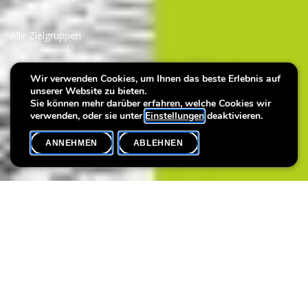
Alle Zielgruppen
Vernissage: Julie Wagener -
Wir verwenden Cookies, um Ihnen das beste Erlebnis auf
unserer Website zu bieten.
The Things We Carry
Sie können mehr darüber erfahren, welche Cookies wir
verwenden, oder sie unter
Einstellungen
deaktivieren.
ANNEHMEN
ABLEHNEN
VERANSTALTUNGSKALENDER
SHARE
Ausstellungseröffnung
Kriege, Revolutionen, sozio-ökonomische Verteilungskämpfe
und Umweltkatastrophen sowie ein allgemeines Infragestellen
moralischer Werte waren im Laufe der Geschichte stets wichtige
Inspirationsquellen für künstlerisches Schaffen.