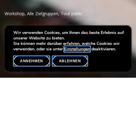
Workshop
,
Alle Zielgruppen
,
Tout public
Villa Plage : Open-air
Wir verwenden Cookies, um Ihnen das beste Erlebnis auf
unserer Website zu bieten.
workshop & bar in the park
Sie können mehr darüber erfahren, welche Cookies wir
verwenden, oder sie unter
Einstellungen
deaktivieren.
ANNEHMEN
ABLEHNEN
VERANSTALTUNGSKALENDER
SHARE
On August 23, we’re taking creativity outdoors! Drop by our
open workshop
Cocktails & canvases
in the park, grab some
paints, sip a cocktail or mocktail, and enjoy the summer vibes.
> Participation in the workshop is free, drinks are paid on site (by
card or cash)
> You can join the workshop at any time, no registration is