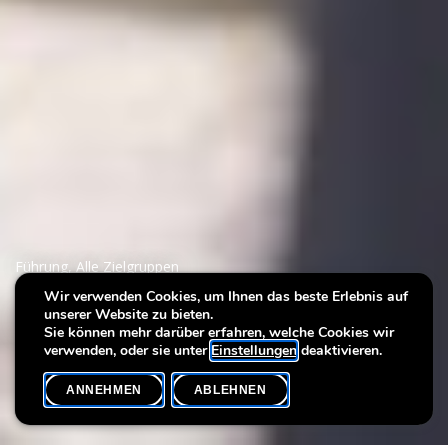
Führung
,
Alle Zielgruppen
Wir verwenden Cookies, um Ihnen das beste Erlebnis auf
unserer Website zu bieten.
Walk the Art
Sie können mehr darüber erfahren, welche Cookies wir
verwenden, oder sie unter
Einstellungen
deaktivieren.
ANNEHMEN
ABLEHNEN
VERANSTALTUNGSKALENDER
SHARE