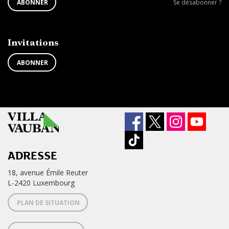
S'ABONNER
Se
ABONNER
Se désabonner ?
À
désabonner
LA
de
NEWSLETTER
la
newsletter
Invitations
?
ABONNER
ADRESSE
18, avenue Émile Reuter
L-2420 Luxembourg
PLAN DE SITUATION